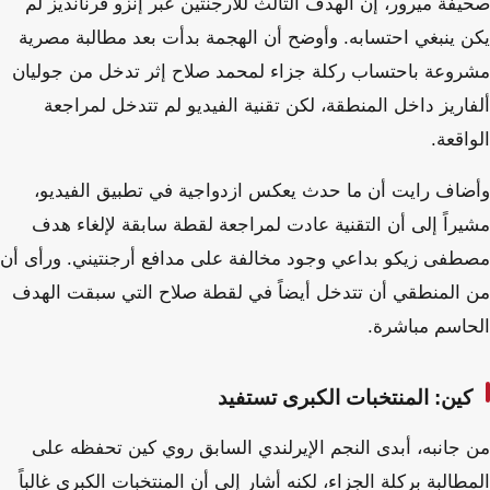
صحيفة ميرور، إن الهدف الثالث للأرجنتين عبر إنزو فرنانديز لم
يكن ينبغي احتسابه. وأوضح أن الهجمة بدأت بعد مطالبة مصرية
مشروعة باحتساب ركلة جزاء لمحمد صلاح إثر تدخل من جوليان
ألفاريز داخل المنطقة، لكن تقنية الفيديو لم تتدخل لمراجعة
الواقعة.
وأضاف رايت أن ما حدث يعكس ازدواجية في تطبيق الفيديو،
مشيراً إلى أن التقنية عادت لمراجعة لقطة سابقة لإلغاء هدف
مصطفى زيكو بداعي وجود مخالفة على مدافع أرجنتيني. ورأى أن
من المنطقي أن تتدخل أيضاً في لقطة صلاح التي سبقت الهدف
الحاسم مباشرة.
كين: المنتخبات الكبرى تستفيد
من جانبه، أبدى النجم الإيرلندي السابق روي كين تحفظه على
المطالبة بركلة الجزاء، لكنه أشار إلى أن المنتخبات الكبرى غالباً