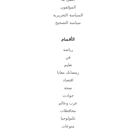
المؤلفون
السياسة التحريرية
سياسة التصحيح
الأقسام
رياضة
فن
تعليم
رمضانك معانا
اقتصاد
صحة
حوادث
عرب وعالم
محافظات
تكنولوجيا
منوعات