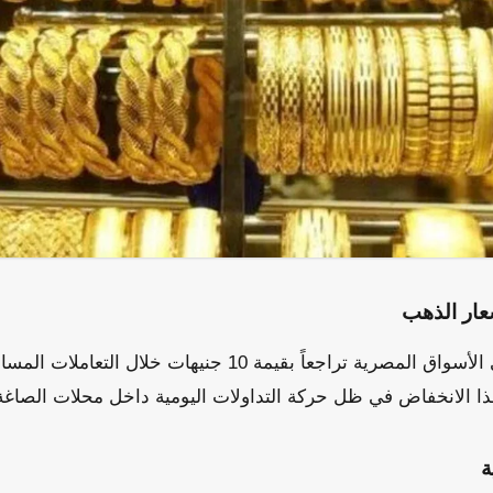
ار الذهب
ة