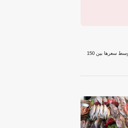
تختلف تكلفة المصنعية والدمغة من محل صاغة لآخر ومن محافظة لأخرى، حيث يتراوح متوسط سعرها بين 150