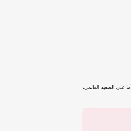
ب 48720 جنيهاً للبيع، و48240 جنيهاً للشراء. أما على الصعيد العالمي،