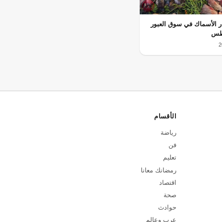
ر الأسماك في سوق العبور
الأقسام
رياضة
فن
تعليم
رمضانك معانا
اقتصاد
صحة
حوادث
عرب وعالم