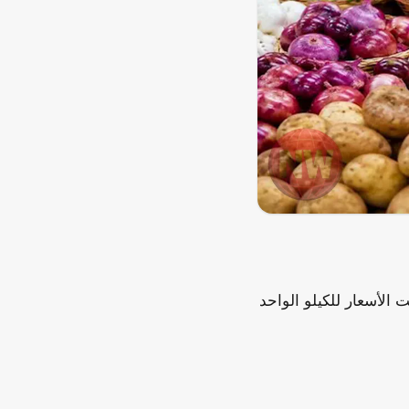
املات اليوم الأحد 9 أغسطس 2026، حيث تراوحت الأسعار للكيلو الواحد