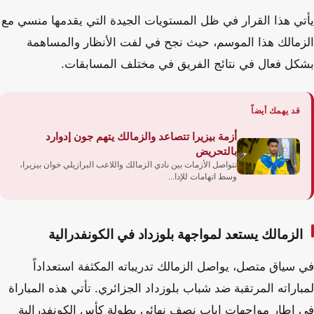
يأتي هذا القرار في ظل المستويات الجيدة التي يقدمها منسي مع
الزمالك هذا الموسم، حيث نجح في لفت الأنظار والمساهمة
بشكل فعال في نتائج الفريق في مختلف المسابقات.
قد يهمك أيضاً
أزمة بيزيرا تتصاعد والزمالك يتهم جون إدوارد
بالتحريض
تتواصل الأزمات بين نادي الزمالك واللاعب البرازيلي خوان بيزيرا،
وسط اتهامات للإدا...
الزمالك يستعد لمواجهة بلوزداد في الكونفدرالية
في سياق متصل، يواصل الزمالك تدريباته المكثفة استعداداً
لمباراته المرتقبة ضد شباب بلوزداد الجزائري. تأتي هذه المباراة
في إطار مواجهات إياب نصف نهائي بطولة كأس الكونفدرالية