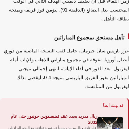
زمن اللقاء، قبل أن يضيف ديمبلي الهدف الثاني في الوقت
المحتسب بدل الضائع (الدقيقة 91)، ليؤمن فوز فريقه ويمنحه
بطاقة التأهل.
تأهل مستحق بمجموع المباراتين
عزز باريس سان جيرمان، حامل لقب النسخة الماضية من دوري
أبطال أوروبا، تفوقه في مجموع مباراتي الذهاب والإياب أمام
ليفربول. بعد الفوز في لقاء الإياب، انتهى إجمالي نتيجتي
المباراتين بفوز الفريق الباريسي بنتيجة 4-0، ليقصي بذلك
ليفربول من المنافسة.
قد يهمك أيضاً
ريال مدريد يجدد عقد فينيسيوس جونيور حتى عام
2032
أعلن نادي ريال مدريد رسمياً عن تمديد تعاقده مع النجم البرازيلي