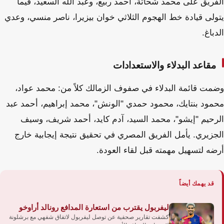
الفريق على محمد شحاتة، أحمد ربيع، وعبد الله السعيد، فيما
يتولى قيادة خط الهجوم الثلاثي خوان بيزيرا، ناصر منسي، وعدي
الدباغ.
مقاعد البدلاء والاستعدادات
وضمت قائمة البدلاء في صفوف الزمالك كلاً من: محمد عواد،
محمود بنتايك، محمود حمدي "الونش"، محمد إبراهيم، أحمد عبد
الرحيم "إيشو"، محمد السيد، آدم كايد، أحمد شريف، وسيف
الجزيري. يأمل الفريق المصري في تحقيق نتيجة إيجابية خارج
أرضه لتسهيل مهمته قبل لقاء العودة.
قد يهمك أيضاً
ليفربول يقترب من استعارة المدافع رونالد أراوخو
كشفت تقارير صحفية عن توصل ليفربول لاتفاق شفهي مع برشلونة